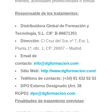
eventos, actividades promocionales o similar.
Responsable de los tratamientos:
Distribuidora Global de Formación y
Tecnología, S.L.
CIF
:
B-86671351
Dirección
: C/ Cruz del Sur, nº 7, Esc 1,
Planta 1ª, ofic. 1, CP: 28007 – Madrid.
Email de
contacto
:
info@dgformacion.com
Sitio Web:
http://www.dgformacion.com/
Teléfono de contacto:
(+34) 91 432 02 02
DPO Externo Designado (Art. 38
RGPD):
dpo@dgformacion.com
Finalidades de tratamiento previstas
: