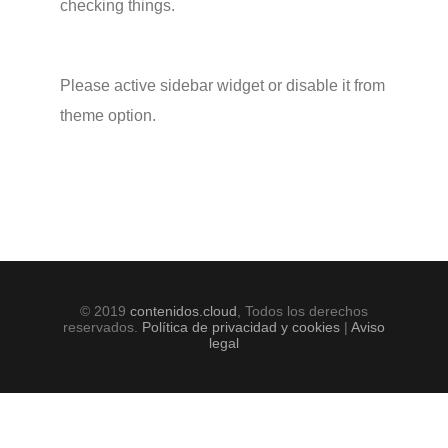
checking things.
Please active sidebar widget or disable it from
theme option.
© 2019
contenidos.cloud
, Todos los derechos
reservados.
Política de privacidad y cookies
|
Aviso
legal